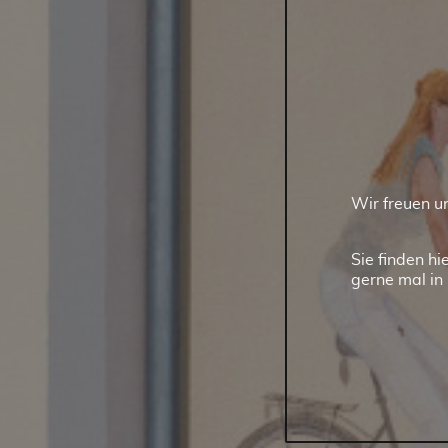
Wir freuen u
Sie finden h
gerne mal in